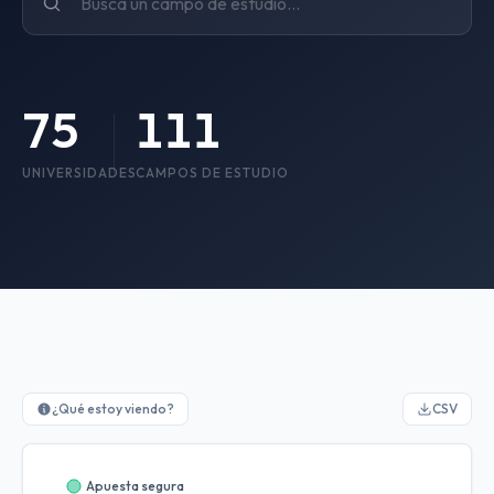
75
111
UNIVERSIDADES
CAMPOS DE ESTUDIO
¿Qué estoy viendo?
CSV
Apuesta segura