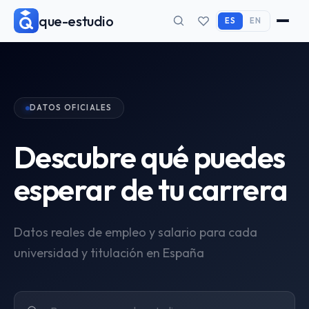
que-estudio
ES
EN
DATOS OFICIALES
Descubre qué puedes
esperar de tu carrera
Datos reales de empleo y salario para cada
universidad y titulación en España